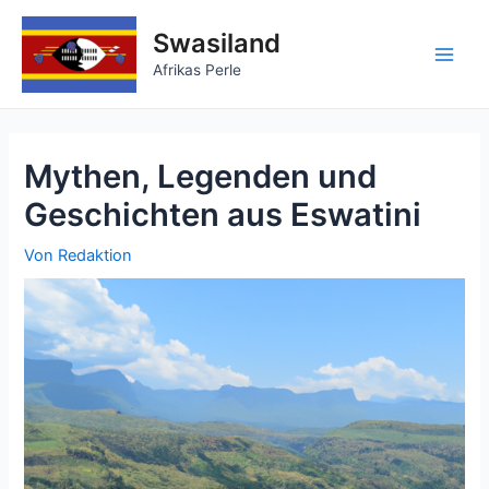
Zum
Inhalt
Swasiland
springen
Main
Afrikas Perle
Men
Mythen, Legenden und
Geschichten aus Eswatini
Von
Redaktion