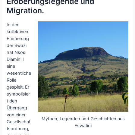
Eroberungslegende und
Migration.
In der
kollektiven
Erinnerung
der Swazi
hat Nkosi
Dlamini I
eine
wesentliche
Rolle
gespielt. Er
symbolisier
t den
Übergang
von einer
Mythen, Legenden und Geschichten aus
Gesellschaf
Eswatini
tsordnung,